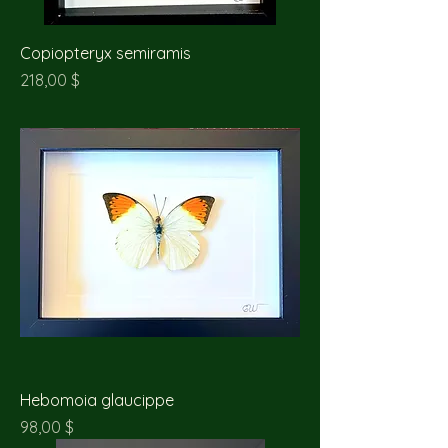
Copiopteryx semiramis
Prix
218,00 $
Hebomoia glaucippe
Prix
98,00 $