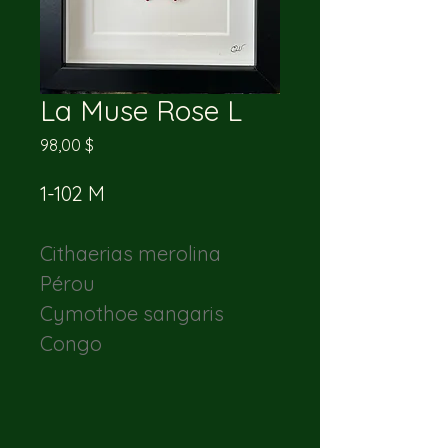
La Muse Rose L
Prix
98,00 $
1-102 M
Cithaerias merolina
Pérou
Cymothoe sangaris
Congo