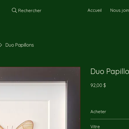
Accueil
Nous joi
Rechercher
Duo Papillons
Duo Papill
Prix
92,00 $
Acheter
Vous pouvez nous re
Vitre
directement par télép