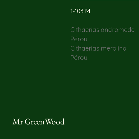
1-103 M
Cithaerias andromeda
Pérou
Cithaerias merolina
Pérou
Mr GreenWood