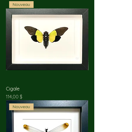
Nouveau
Cigale
Prix
114,00 $
Nouveau