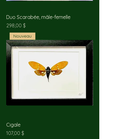
Duo Scarabée, mâle-femelle
Prix
298,00 $
Nouveau
Cigale
Prix
107,00 $