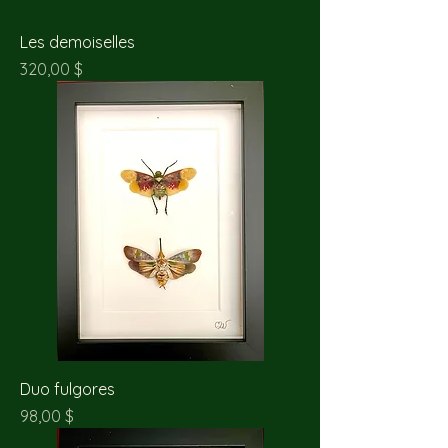
Les demoiselles
Prix
320,00 $
Duo fulgores
Prix
98,00 $