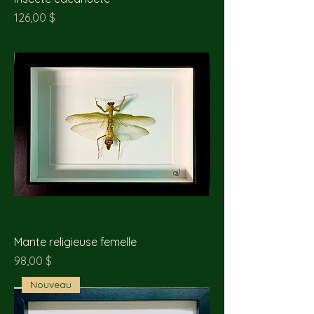
Prix
126,00 $
Mante religieuse femelle
Prix
98,00 $
Nouveau