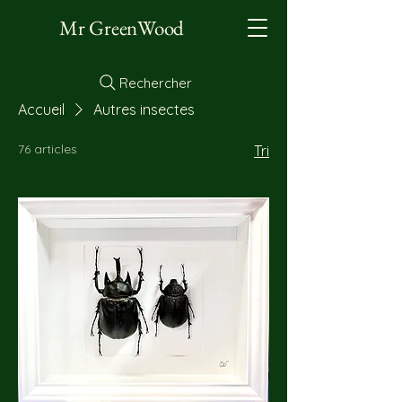
Mr GreenWood
Rechercher
Accueil
Autres insectes
76 articles
Tri