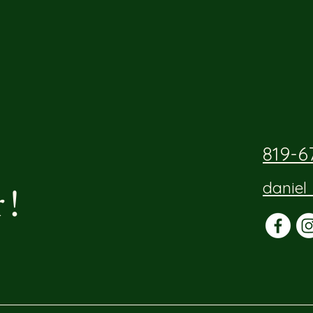
819-6
 !
daniel