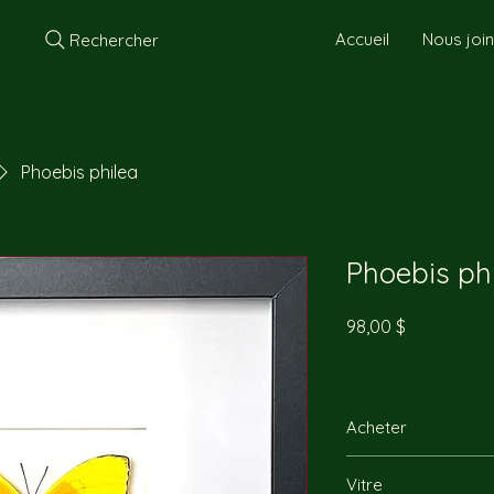
Accueil
Nous joi
Rechercher
Phoebis philea
Phoebis ph
Prix
98,00 $
Acheter
Vous pouvez nous re
Vitre
directement par télép