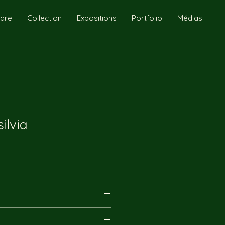
ndre
Collection
Expositions
Portfolio
Médias
ilvia
joindre par email ou 
hone, il nous fera plaisir de 