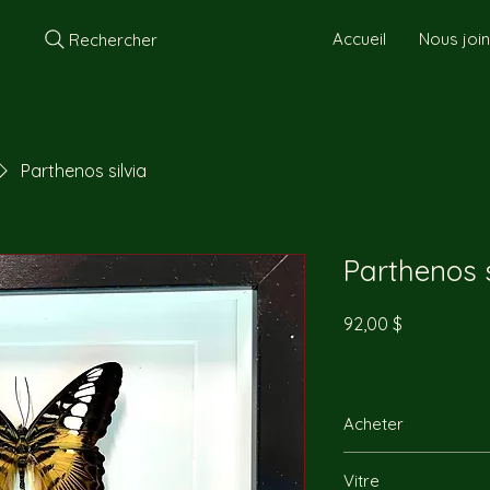
Accueil
Nous joi
Rechercher
Parthenos silvia
Parthenos s
Prix
92,00 $
Acheter
Vous pouvez nous re
Vitre
directement par télép