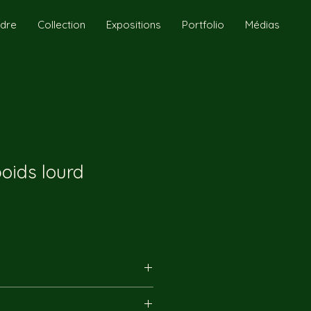
ndre
Collection
Expositions
Portfolio
Médias
oids lourd
joindre par email ou 
hone, il nous fera plaisir de 