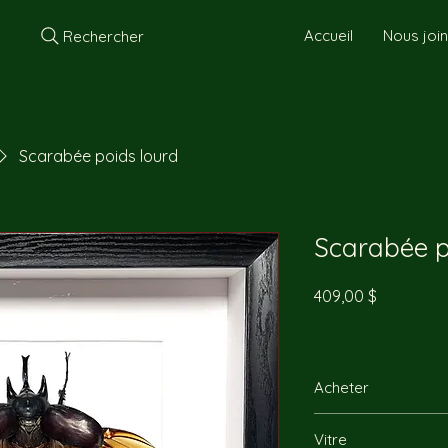
Accueil
Nous joi
Rechercher
Scarabée poids lourd
Scarabée p
Prix
409,00 $
Acheter
Vous pouvez nous re
Vitre
directement par télép