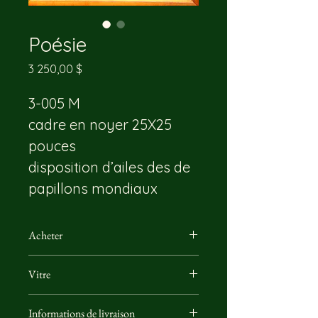
Poésie
Prix
3 250,00 $
3-005 M
cadre en noyer 25X25 
pouces
disposition d’ailes des de 
papillons mondiaux
Acheter
Vous pouvez nous rejoindre par 
Vitre
email ou directement par 
téléphone, il nous fera plaisir de 
Utilisation d'une vitre de musée 
répondre à vos questions sur le 
Informations de livraison
conçu pour protéger les oeuvres 