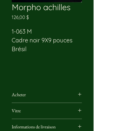
Morpho achilles
Prix
126,00 $
1-063 M
Cadre noir 9X9 pouces 
Brésil
Acheter
Vous pouvez nous rejoindre par 
Vitre
email ou directement par 
téléphone, il nous fera plaisir de 
Utilisation d'une vitre de musée 
répondre à vos questions sur le 
Informations de livraison
conçu pour protéger les oeuvres 
prix, la livraison ou toute autre 