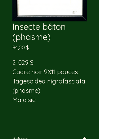
Insecte bâton
(phasme)
Prix
84,00 $
2-029 S
Cadre noir 9X11 pouces 
Tagesoidea nigrofasciata 
(phasme)
Malaisie
Acheter