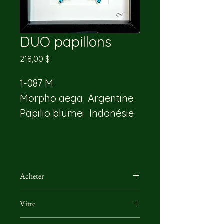
DUO papillons
Prix
218,00 $
1-087 M
Morpho aega  Argentine
Papilio blumei  Indonésie
Acheter
Vous pouvez nous rejoindre par 
Vitre
email ou directement par 
téléphone, il nous fera plaisir de 
Utilisation d'une vitre de musée 