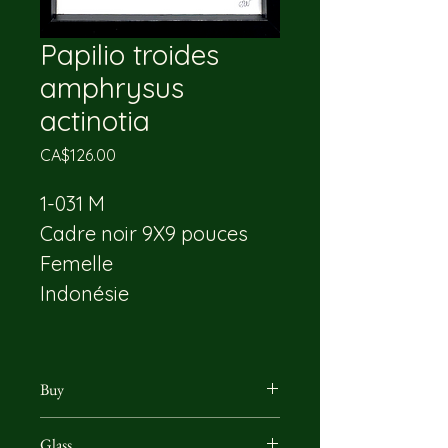
Papilio troides
amphrysus
actinotia
Price
CA$126.00
1-031 M
Cadre noir 9X9 pouces 
Femelle
Indonésie
Buy
You can reach us by email or 
Glass