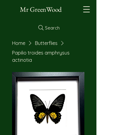
Mr GreenWood
Search
Home
Butterflies
Papilio troides amphrysus
actinotia