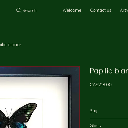
Welcome
Contact us
Art
Search
ilio bianor
Papilio bia
Price
CA$218.00
Buy
You can reach us by
Glass
will be happy to ans