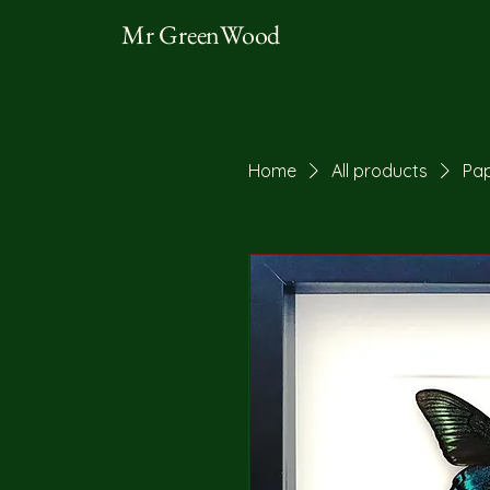
Mr GreenWood
Home
All products
Pap