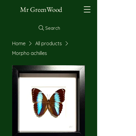
Mr GreenWood
Search
Home
All products
Morpho achilles