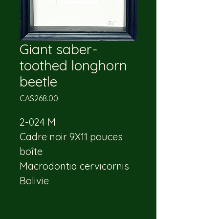
Giant saber-
toothed longhorn
beetle
Price
CA$268.00
2-024 M
Cadre noir 9X11 pouces 
boîte
Macrodontia cervicornis
Bolivie