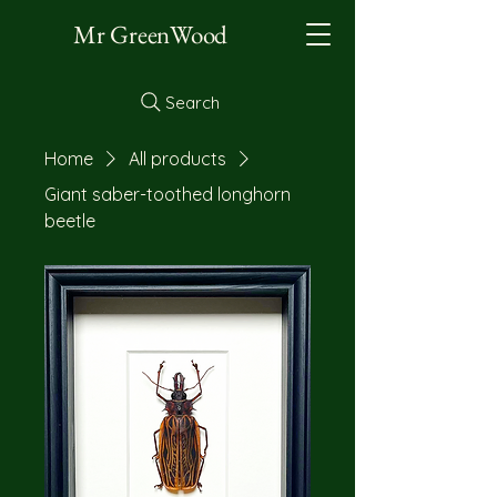
Mr GreenWood
Search
Home
All products
Giant saber-toothed longhorn
beetle