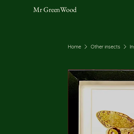
Mr GreenWood
Home
Other insects
I