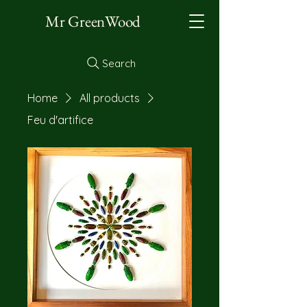
Mr GreenWood
Search
Home
All products
Feu d'artifice