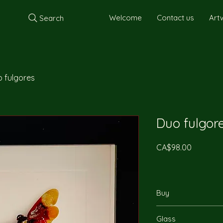
Welcome
Contact us
Art
Search
 fulgores
Duo fulgor
Price
CA$98.00
Buy
You can reach us by
Glass
will be happy to ans