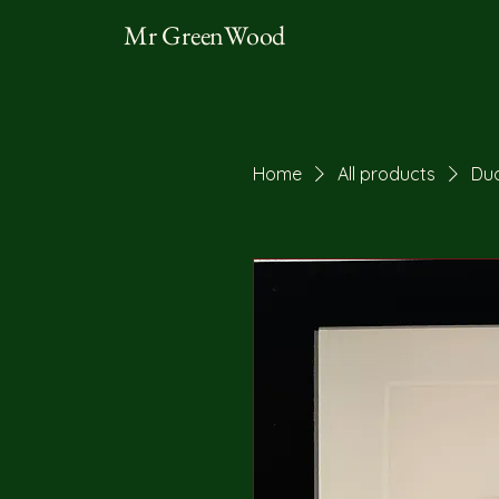
Mr GreenWood
Home
All products
Duo