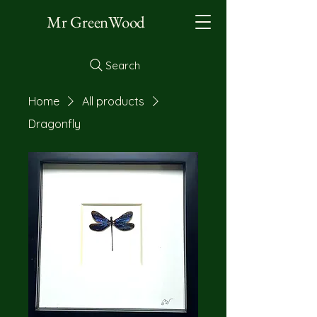
Mr GreenWood
Search
Home
All products
Dragonfly